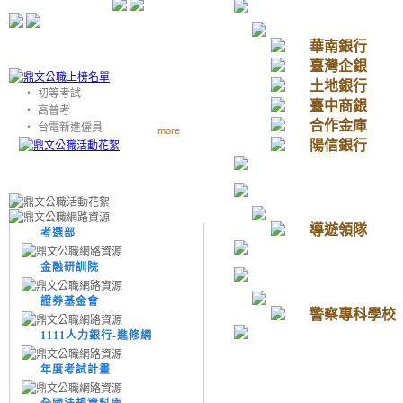
華南銀行
臺灣企銀
土地銀行
‧
初等考試
臺中商銀
‧
高普考
合作金庫
‧
台電新進僱員
more
陽信銀行
導遊領隊
考選部
金融研訓院
證券基金會
警察專科學校
1111人力銀行-進修網
年度考試計畫