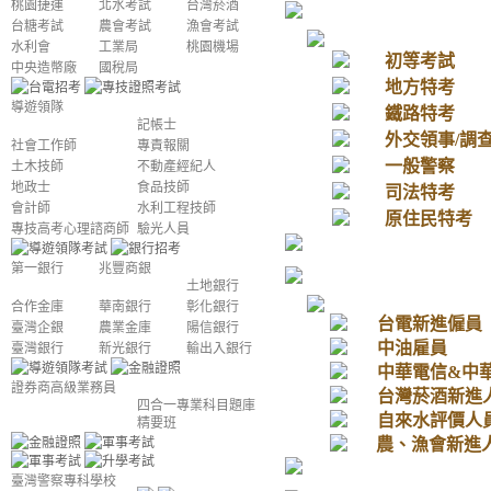
桃園捷運
北水考試
台灣菸酒
台糖考試
農會考試
漁會考試
水利會
工業局
桃園機場
初等考試
中央造幣廠
國稅局
地方特考
導遊領隊
鐵路特考
記帳士
外交領事/調
社會工作師
專責報關
一般警察
土木技師
不動產經紀人
地政士
食品技師
司法特考
會計師
水利工程技師
原住民特考
專技高考心理諮商師
驗光人員
第一銀行
兆豐商銀
土地銀行
合作金庫
華南銀行
彰化銀行
台電新進僱員
臺灣企銀
農業金庫
陽信銀行
中油雇員
臺灣銀行
新光銀行
輸出入銀行
中華電信&中
證券商高級業務員
台灣菸酒新進
四合一專業科目題庫
自來水評價人
精要班
農、漁會新進
臺灣警察專科學校