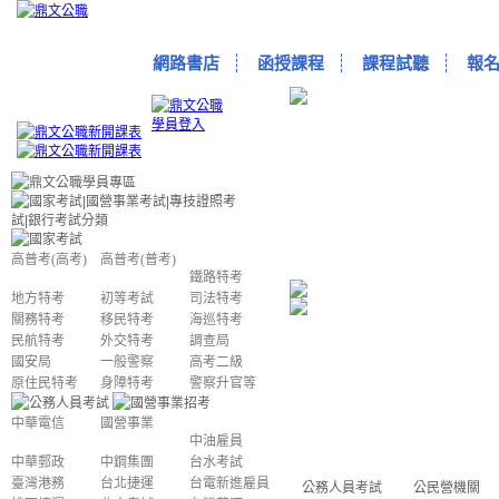
網路書店
函授課程
課程試聽
報
高普考(高考)
高普考(普考)
鐵路特考
地方特考
初等考試
司法特考
關務特考
移民特考
海巡特考
民航特考
外交特考
調查局
國安局
一般警察
高考二級
原住民特考
身障特考
警察升官等
中華電信
國營事業
中油雇員
中華郵政
中鋼集團
台水考試
臺灣港務
台北捷運
台電新進雇員
公務人員考試
公民營機關