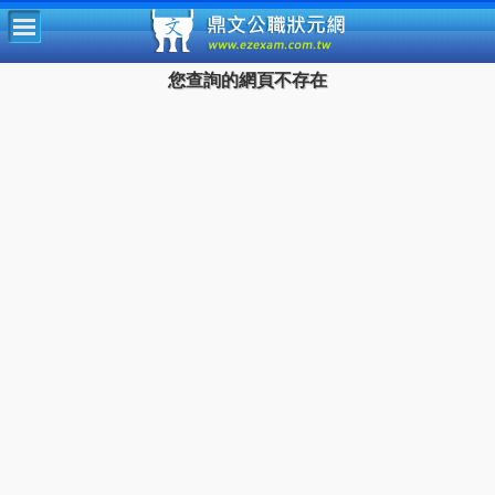
鼎文公
您查詢的網頁不存在