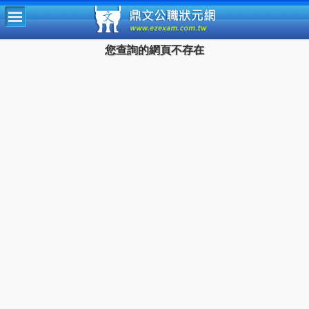
鼎文公
您查詢的網頁不存在