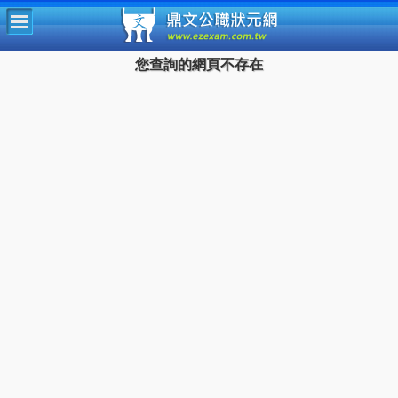
鼎文公
您查詢的網頁不存在